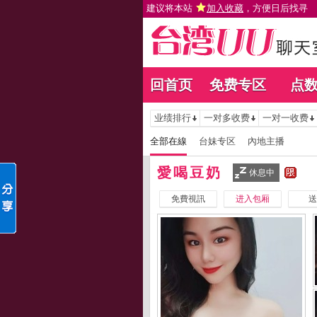
建议将本站
加入收藏
，方便日后找寻
回首页
免费专区
点
业绩排行
一对多收费
一对一收费
全部在線
台妹专区
內地主播
愛喝豆奶
休息中
免費視訊
进入包厢
送