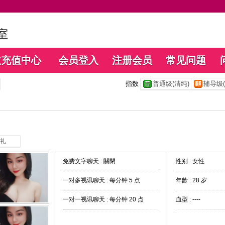
数充值中心
会员登入
注册会员
常见问题
指数
普通级(清纯)
辅导级(
礼
免费文字聊天 :
關閉
性别 : 女性
一对多视讯聊天 :
每分钟 5 点
年龄 : 28 岁
一对一视讯聊天 :
每分钟 20 点
血型 : ----