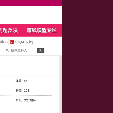
问题反映
赚钱联盟专区
暧昧)
限制级(火辣)
体重 : 46
身高 : 163
区域 : 大陸地區