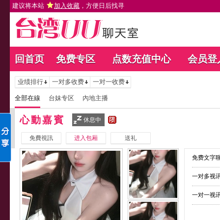
建议将本站
加入收藏
，方便日后找寻
回首页
免费专区
点数充值中心
会员登
业绩排行
一对多收费
一对一收费
全部在線
台妹专区
內地主播
心動嘉賓
休息中
免費視訊
进入包厢
送礼
免费文字聊
一对多视讯
一对一视讯