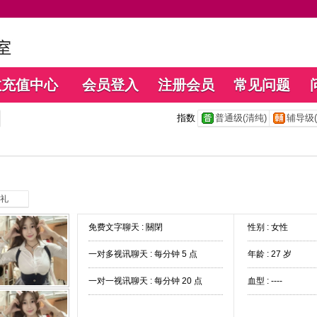
数充值中心
会员登入
注册会员
常见问题
指数
普通级(清纯)
辅导级(
礼
免费文字聊天 :
關閉
性别 : 女性
一对多视讯聊天 :
每分钟 5 点
年龄 : 27 岁
一对一视讯聊天 :
每分钟 20 点
血型 : ----