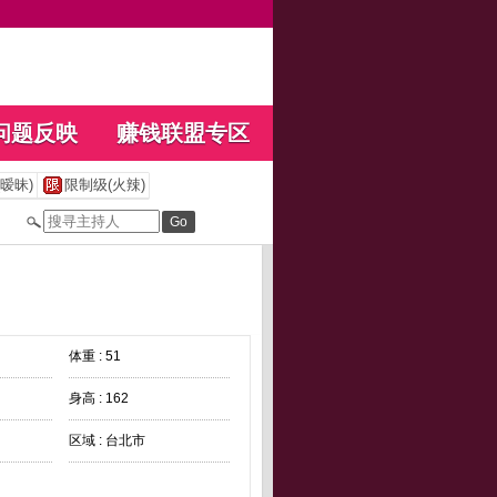
问题反映
赚钱联盟专区
暧昧)
限制级(火辣)
体重 : 51
身高 : 162
区域 : 台北市