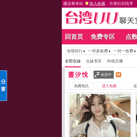
建议将本站
加入收藏
，方便日后找寻
回首页
免费专区
点
业绩排行
一对多收费
一对一收费
全部在線
台妹专区
內地主播
靈汐悅
休息中
免費視訊
进入包厢
送