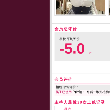
会员总评价
相貌 平均评价 :
-5.0
分
会员评价
相貌 平均评价 :
橘子已使用
的評論： 廢話一堆要禮物
主持人最近30次上线记录
项 次