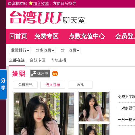
建议将本站
加入收藏
，方便日后找寻
回首页
免费专区
点数充值中心
会员登
业绩排行
一对多收费
一对一收费
全部在線
台妹专区
內地主播
嫚熙
休息中
免費視訊
进入包厢
送礼
免费文字聊
一对多视讯
一对一视讯