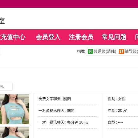
数充值中心
会员登入
注册会员
常见问题
指数
普通级(清纯)
辅导级(
礼
免费文字聊天 :
關閉
性别 : 女性
一对多视讯聊天 :
關閉
年龄 : 20 岁
一对一视讯聊天 :
每分钟 20 点
血型 : ----