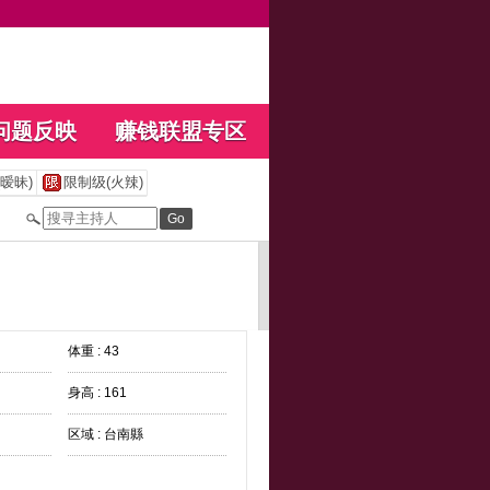
问题反映
赚钱联盟专区
暧昧)
限制级(火辣)
体重 : 43
身高 : 161
区域 : 台南縣