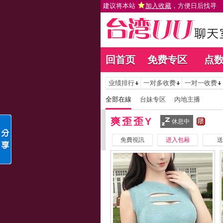
建议将本站
加入收藏
，方便日后找寻
回首页
免费专区
点
业绩排行
一对多收费
一对一收费
全部在線
台妹专区
內地主播
爽歪歪Y
休息中
免費視訊
进入包厢
送