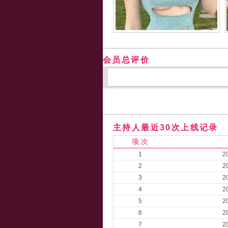
会员总评价
主持人最近30次上线记录
项 次
1
2
2
2
3
2
4
2
5
2
6
2
7
2