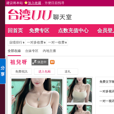
建议将本站
加入收藏
，方便日后找寻
回首页
免费专区
点数充值中心
会员登
业绩排行
一对多收费
一对一收费
全部在線
台妹专区
內地主播
祖兒呀
休息中
免費視訊
进入包厢
送礼
免费文字聊
一对多视讯
一对一视讯