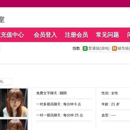
数充值中心
会员登入
注册会员
常见问题
指数
普通级(清纯)
辅导级(
礼
免费文字聊天 :
關閉
性别 : 女性
一对多视讯聊天 :
每分钟 6 点
年龄 : 21 岁
一对一视讯聊天 :
每分钟 25 点
血型 : ----