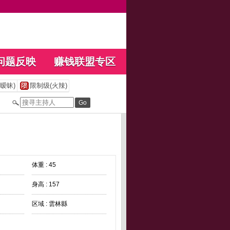
问题反映
赚钱联盟专区
暧昧)
限制级(火辣)
体重 : 45
身高 : 157
区域 : 雲林縣