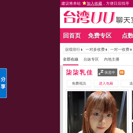
建议将本站
加入收藏
，方便日后找寻
回首页
免费专区
点
业绩排行
一对多收费
一对一收费
全部在線
台妹专区
內地主播
柒柒乳佳
休息中
免費視訊
进入包厢
送