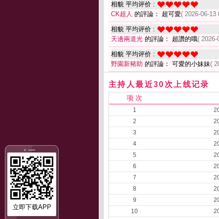
相貌 平均评价 :
CK超人
的評論： 超可愛
( 2026-06-13 
相貌 平均评价 :
天邊兩道光
的評論： 超讚的哦
( 2026-
相貌 平均评价 :
野園新豬助
的評論： 可愛的小妹妹
( 2
主持人最近30次上线记录
项 次
1
2
2
2
3
2
4
2
5
2
6
2
7
2
8
2
9
2
立即下载APP
10
2