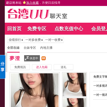
建议将本站
加入收藏
，方便日后找寻
回首页
免费专区
点数充值中心
会员登
业绩排行
一对多收费
一对一收费
全部在線
台妹专区
內地主播
夢澄
休息中
免費視訊
进入包厢
送礼
免费文字聊
一对多视讯
一对一视讯