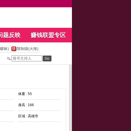
问题反映
赚钱联盟专区
暧昧)
限制级(火辣)
体重 : 55
身高 : 166
区域 : 高雄市