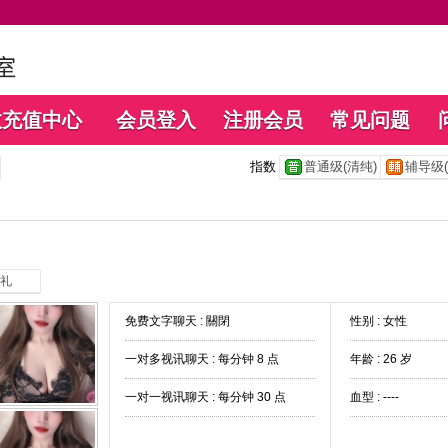
数充值中心
会员登入
注册会员
常见问题
指数
普通级(清纯)
辅导级(
礼
免费文字聊天 :
關閉
性别 : 女性
一对多视讯聊天 :
每分钟 8 点
年龄 : 26 岁
一对一视讯聊天 :
每分钟 30 点
血型 : ----