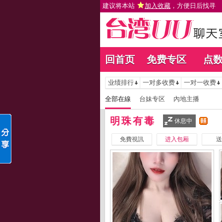
建议将本站
加入收藏
，方便日后找寻
回首页
免费专区
点
业绩排行
一对多收费
一对一收费
全部在線
台妹专区
內地主播
明珠有毒
休息中
免費視訊
进入包厢
送