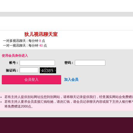
您即将进入 [
狄儿视讯聊天室
]
一对多视讯聊天 : 每分钟
8
点
一对一视讯聊天 : 每分钟
40
点
使用会员身份进入
帐号 :
密码 :
验证码 :
加入会员
若有主持人提供别站网址拉您到别网站，请将聊天记录提供我们，经查属实网站会免费赠送
若有主持人要求会员直接汇钱给她，请勿汇钱，请会员记录聊天内容或留下主持人银行帐
将免费赠送2000点。