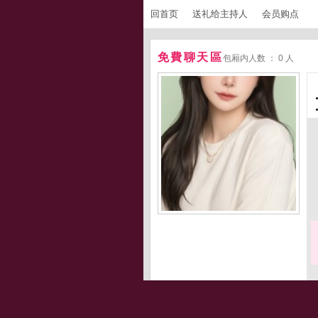
回首页
送礼给主持人
会员购点
免費聊天區
包厢内人数 ： 0 人