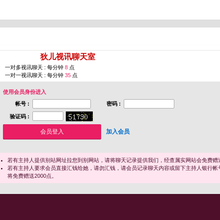
您即将进入 [
狄儿视讯聊天室
]
一对多视讯聊天 : 每分钟
8
点
一对一视讯聊天 : 每分钟
35
点
使用会员身份进入
帐号 :
密码 :
验证码 :
加入会员
若有主持人提供别站网址拉您到别网站，请将聊天记录提供我们，经查属实网站会免费赠送
若有主持人要求会员直接汇钱给她，请勿汇钱，请会员记录聊天内容或留下主持人银行帐
将免费赠送2000点。