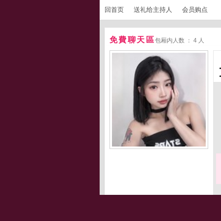
回首页
送礼给主持人
会员购点
免費聊天區
包厢内人数 ： 4 人