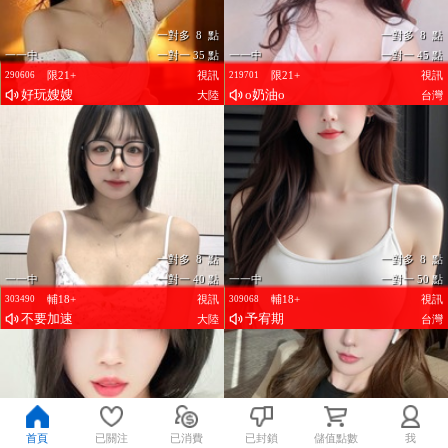
一對多 8 點
一對多 8 點
一一中
一對一 35 點
一一中
一對一 45 點
限21+
視訊
限21+
視訊
290606
219701
好玩嫂嫂
o奶油o
大陸
台灣
一對多 8 點
一對多 8 點
一一中
一對一 40 點
一一中
一對一 50 點
輔18+
視訊
輔18+
視訊
303490
309068
不要加速
予宥期
大陸
台灣
首頁
已關注
已消費
已封鎖
儲值點數
我