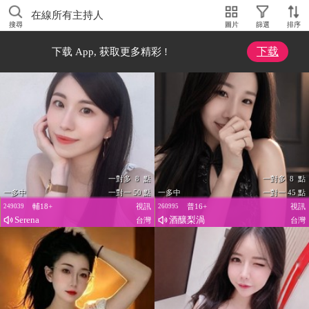
在線所有主持人
搜尋
圖片
篩選
排序
下载
下载 App, 获取更多精彩 !
一對多 8 點
一對多 8 點
一多中
一對一 50 點
一多中
一對一 45 點
輔18+
視訊
普16+
視訊
249039
260995
Serena
酒釀梨渦
台灣
台灣